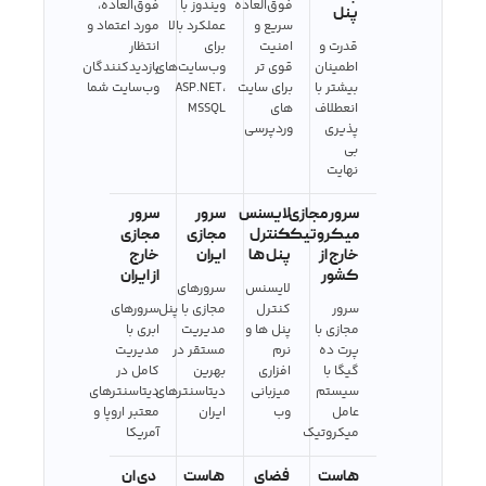
فوق‌العاده
ویندوز با
فوق‌العاده،
پنل
سریع و
عملکرد بالا
مورد اعتماد و
قدرت و
امنیت
برای
انتظار
اطمینان
قوی تر
وب‌سایت‌های
بازدیدکنندگان
بیشتر با
برای سایت
ASP.NET،
وب‌سایت شما
انعطلاف
های
MSSQL
پذیری
وردپرسی
بی
نهایت
سرور مجازی
لایسنس
سرور
سرور
میکروتیک
کنترل
مجازی
مجازی
خارج از
پنل ها
ایران
خارج
کشور
از ایران
لایسنس
سرورهای
سرور
کنترل
مجازی با پنل
سرورهای
مجازی با
پنل ها و
مدیریت
ابری با
پرت ده
نرم
مستقر در
مدیریت
گیگا با
افزاری
بهرین
کامل در
سیستم
میزبانی
دیتاسنترهای
دیتاسنترهای
عامل
وب
ایران
معتبر اروپا و
میکروتیک
آمریکا
هاست
فضای
هاست
دی ان