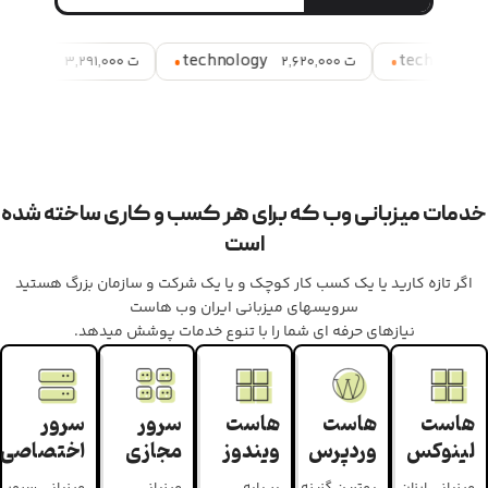
.
.
.
net
technology
tec
ت 2,620,000
ت 3,291,000
ت 2,807,000
خدمات میزبانی وب که برای هر کسب و کاری ساخته شده
است
اگر تازه کارید یا یک کسب کار کوچک و یا یک شرکت و سازمان بزرگ هستید
سرویسهای میزبانی ایران وب هاست
نیازهای حرفه ای شما را با تنوع خدمات پوشش میدهد.
هاست
هاست
هاست
سرور
سرور
لینوکس
وردپرس
ویندوز
مجازی
اختصاصی