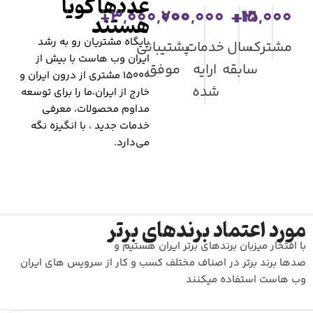
عددها گویا
3,000,000+
700,000
15,000+
21+
هستند
پایگاه مشتریان رو به رشد
مشترک
سال
خدمات
پشتیبانی
ایران وب هاست با بیش از
سابقه
ارایه
موفق
۱۵۰۰۰ مشتری از درون ایران و
شده
خارج از ایران،ما را برای توسعه
مداوم محصولات، معرفی
خدمات جدید ، با انگیزه نگه
می‌دارد.
مورد اعتماد برندهای برتر
با افتخار میزبان برندهای برتر ایران هستیم و
صدها برند برتر در اصناف مختلف کسب و کار از سرویس های ایران
وب هاست استفاده میکنند