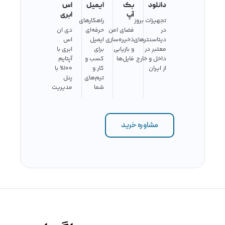
دانلود
بک
ایمیل
اس
آپ
ابری
تجهیزات بروز
راهکارهای
در
فضای امن
حرفه‌ای
دی ان
دیتاسنترهای
ذخیره‌سازی
ایمیل
اس
معتبر در
و بازیابی
برای
ابری با
داخل و خارج
فایل‌ها
کسب و
آپتایم
از ایران
کار و
100% با
تیم‌های
پنل
شما
مدیریت
مشاوره خرید